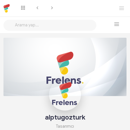
Takip Et
alptugozturk
Tasarımcı