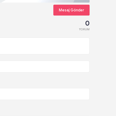
Mesaj Gönder
0
YORUM