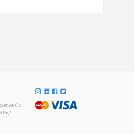
m
spetiye Cd.
iktaş/