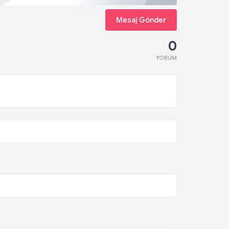
Mesaj Gönder
0
YORUM