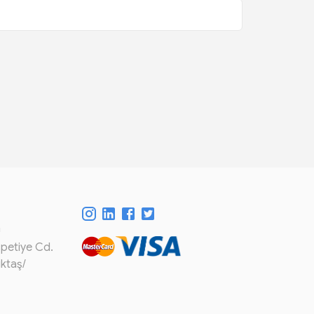
m
spetiye Cd.
iktaş/