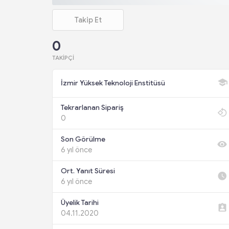
Takip Et
0
TAKIPÇI
İzmir Yüksek Teknoloji Enstitüsü
Tekrarlanan Sipariş
0
Son Görülme
6 yıl önce
Ort. Yanıt Süresi
6 yıl önce
Üyelik Tarihi
04.11.2020