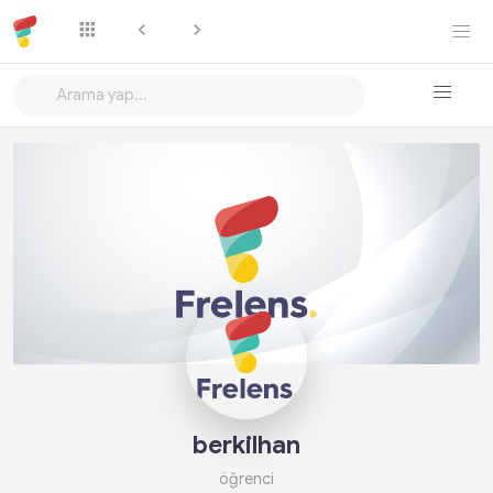
Takip Et
berkilhan
öğrenci