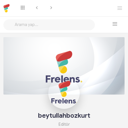
Takip Et
beytullahbozkurt
Editör