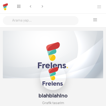
Takip Et
blahblahino
Grafik tasarim