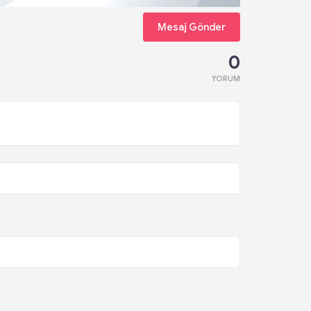
Mesaj Gönder
0
YORUM