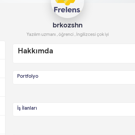
brkozshn
Yazılım uzmanı , öğrenci , İngilizcesi çok iyi
Hakkımda
Portfolyo
İş İlanları