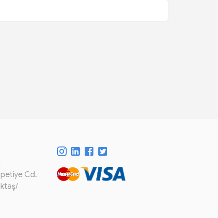
m
spetiye Cd.
iktaş/