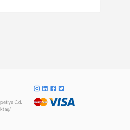
m
spetiye Cd.
iktaş/