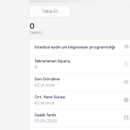
Takip Et
0
TAKIPÇI
İstanbul aydın uni bilgissayar programcılığı
Tekrarlanan Sipariş
0
Son Görülme
62 yıl önce
Ort. Yanıt Süresi
62 yıl önce
Üyelik Tarihi
10.04.2020