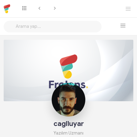
Takip Et
cagiluyar
Yazılım Uzmanı