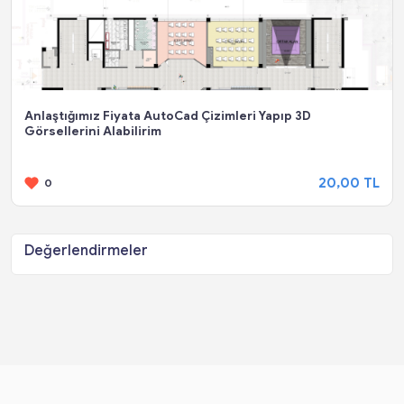
Anlaştığımız Fiyata AutoCad Çizimleri Yapıp 3D
Görsellerini Alabilirim
20,00 TL
0
Değerlendirmeler