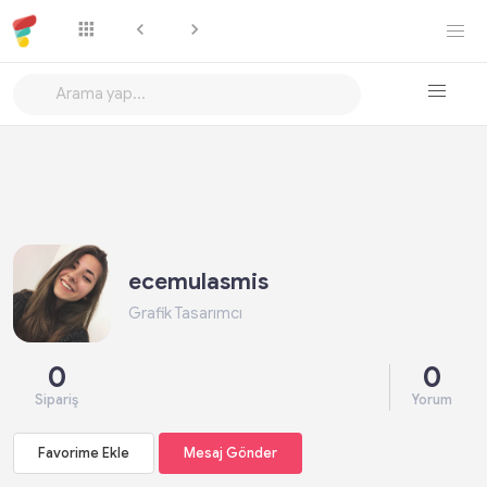
Favorime Ekle
Mesaj Gönder
ecemulasmis
Grafik Tasarımcı
0
0
Sipariş
Yorum
Favorime Ekle
Mesaj Gönder