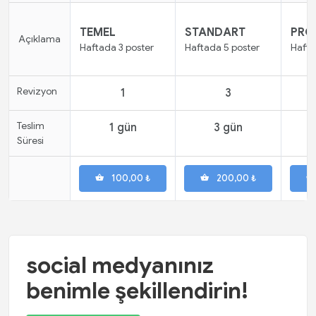
TEMEL
STANDART
PRO
Açıklama
Haftada 3 poster
Haftada 5 poster
Hafta
Revizyon
1
3
Teslim
1 gün
3 gün
Süresi
100,00 ₺
200,00 ₺
social medyanınız
benimle şekillendirin!