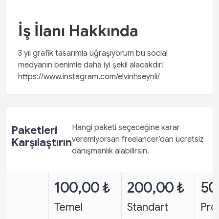
İş İlanı Hakkında
3 yıl grafik tasarımla uğraşıyorum bu social
medyanın benimle daha iyi şekil alacakdır!
https://www.instagram.com/elvinhseynli/
Hangi paketi seçeceğine karar
Paketleri
veremiyorsan freelancer’dan ücretsiz
Karşılaştırın
danışmanlık alabilirsin.
100,00 ₺
200,00 ₺
50
Temel
Standart
Pro