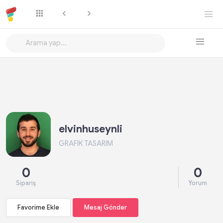
Favorime Ekle
Mesaj Gönder
elvinhuseynli
GRAFIK TASARIM
0
0
Sipariş
Yorum
Favorime Ekle
Mesaj Gönder