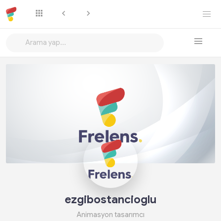
Takip Et
ezgibostancioglu
Animasyon tasarımcı