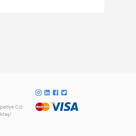
m
spetiye Cd.
iktaş/