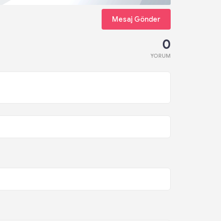
Mesaj Gönder
0
YORUM