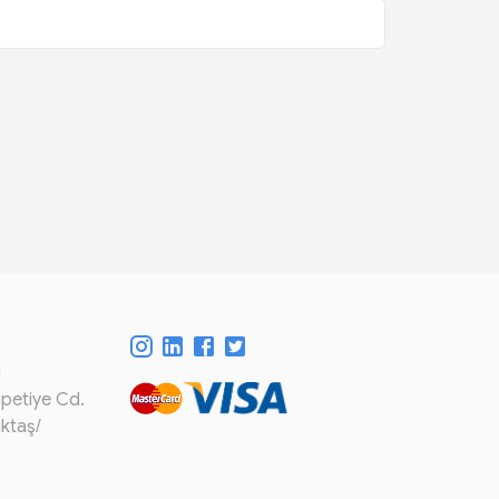
m
spetiye Cd.
iktaş/