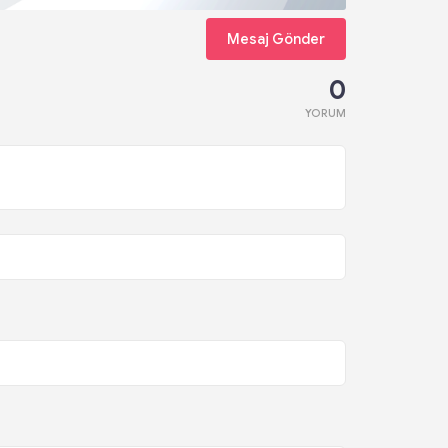
Mesaj Gönder
0
YORUM