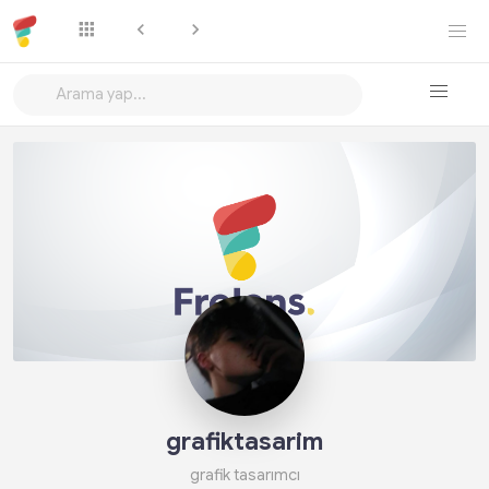
Takip Et
grafiktasarim
grafik tasarımcı