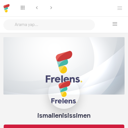
Takip Et
ismailenisissimen