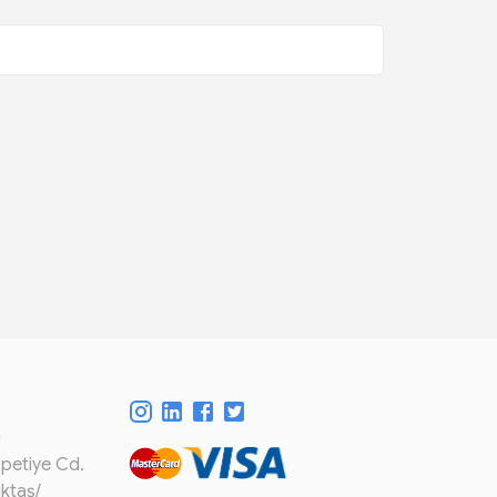
m
spetiye Cd.
iktaş/