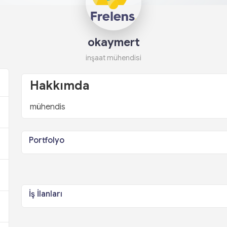
okaymert
inşaat mühendisi
Hakkımda
mühendis
Portfolyo
İş İlanları