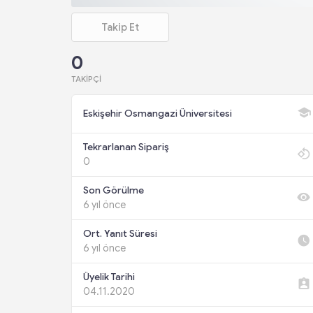
Takip Et
0
TAKIPÇI
Eskişehir Osmangazi Üniversitesi
Tekrarlanan Sipariş
0
Son Görülme
6 yıl önce
Ort. Yanıt Süresi
6 yıl önce
Üyelik Tarihi
04.11.2020