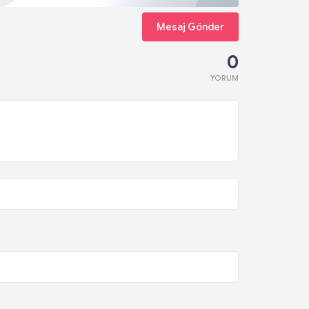
Mesaj Gönder
0
YORUM