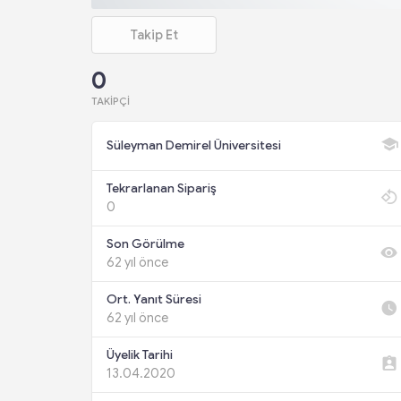
Takip Et
0
TAKIPÇI
Süleyman Demirel Üniversitesi
Tekrarlanan Sipariş
0
Son Görülme
62 yıl önce
Ort. Yanıt Süresi
62 yıl önce
Üyelik Tarihi
13.04.2020