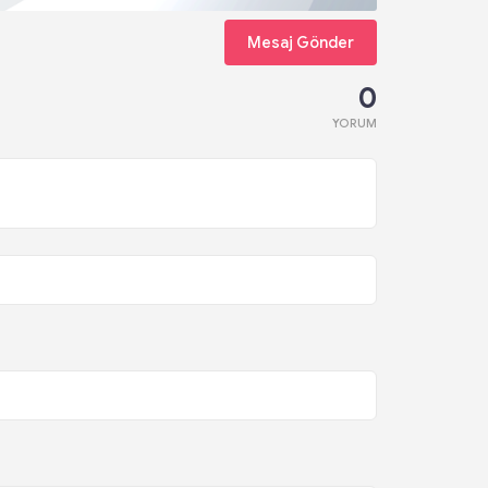
Mesaj Gönder
0
YORUM