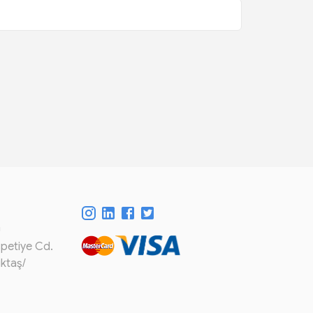
m
spetiye Cd.
iktaş/