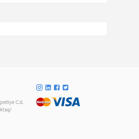
m
spetiye Cd.
iktaş/