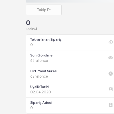
Takip Et
0
TAKIPÇI
Tekrarlanan Sipariş
0
Son Görülme
62 yıl önce
Ort. Yanıt Süresi
62 yıl önce
Üyelik Tarihi
02.04.2020
Sipariş Adedi
0