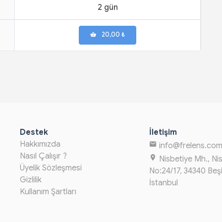
2 gün
20,00 ₺
Destek
İletişim
Hakkımızda
info@frelens.co
Nasıl Çalışır ?
Nisbetiye Mh., Ni
Üyelik Sözleşmesi
No:24/17, 34340 Beş
Gizlilik
İstanbul
Kullanım Şartları