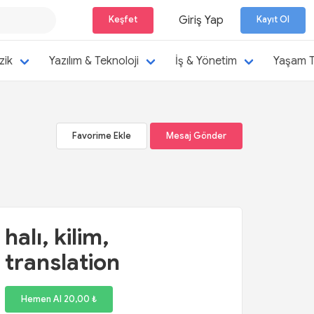
Giriş Yap
Keşfet
Kayıt Ol
Favorime Ekle
Mesaj Gönder
zik
Yazılım & Teknoloji
İş & Yönetim
Yaşam T
Freelancer İşleri Keşfet
İş Arayanları Keşfet
Favorime Ekle
Mesaj Gönder
Staj Arayanları Keşfet
halı, kilim,
translation
Hemen Al 20,00 ₺