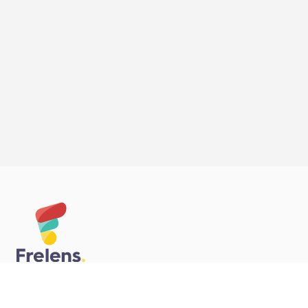
© 2020 Frelens İnovasyon Bilgi Teknolojileri A.Ş.
All Rights Reserved.