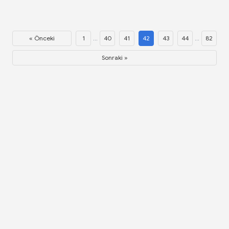
« Önceki
1
...
40
41
42
43
44
...
82
Sonraki »