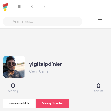
Favorime Ekle
Mesaj Gönder
yigitalpdinler
Çeviri Uzmanı
0
0
Sipariş
Yorum
Favorime Ekle
Mesaj Gönder