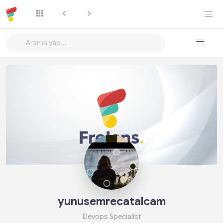
Takip Et
yunusemrecatalcam
Devops Specialist