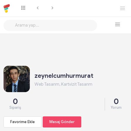
Favorime Ekle
Mesaj Gönder
zeynelcumhurmurat
Web Tasarım, Kartvizit Tasarım
0
0
Sipariş
Yorum
Favorime Ekle
Mesaj Gönder