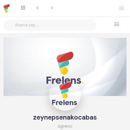
Takip Et
zeynepsenakocabas
öğrenci