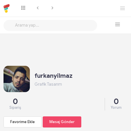
Favorime Ekle
Mesaj Gönder
furkanyilmaz
Grafik Tasarım
0
0
Sipariş
Yorum
Favorime Ekle
Mesaj Gönder